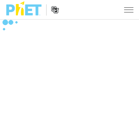
Search
the
PhET
Website
Website
シミュレーション
Navigation
All Sims
STUDIO
物理
About Studio
TEACHING
Customizable Sims
数学
アクティビティ一覧
研究
Start a Free Trial
化学
Contribute an Activity
INITIATIVES
Purchase a License
地球科学
Activity Contribution Guidelines
Inclusive Design
ログイン / 登録
Virtual Workshops
生物
PhET Global
ログイン / 登録
Professional Learning with PhET
翻訳版シミュレーション
Data Fluency