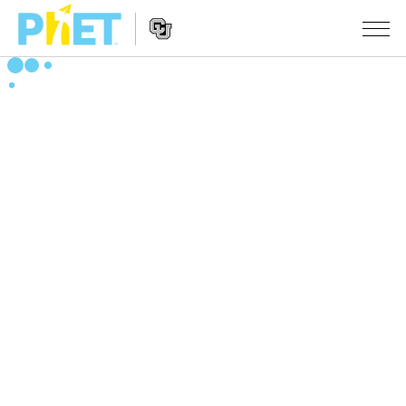
搜
索
PhET
Website
仿真程序
网
Navigation
站
All Sims
STUDIO
物理
About Studio
TEACHING
Customizable Sims
数学
浏览
搜索
Start a Free Trial
化学
分享你的活动
INITIATIVES
Purchase a License
地球科学
Activity Contribution Guidelines
Inclusive Design
登录/注册
生物
Virtual Workshops
PhET Global
登录/注册
Professional Learning with PhET
翻译仿真程序
Data Fluency