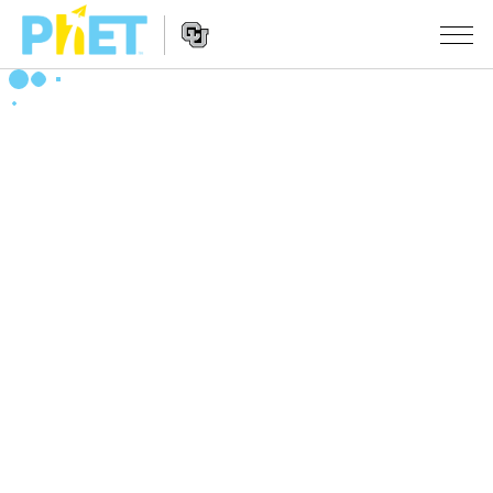
搜
索
PhET
Website
仿真程序
网
Navigation
站
All Sims
STUDIO
物理
About Studio
TEACHING
Customizable Sims
数学
浏览
搜索
Start a Free Trial
化学
分享你的活动
INITIATIVES
Purchase a License
地球科学
Activity Contribution Guidelines
Inclusive Design
登录/注册
生物
Virtual Workshops
PhET Global
登录/注册
Professional Learning with PhET
翻译仿真程序
Data Fluency