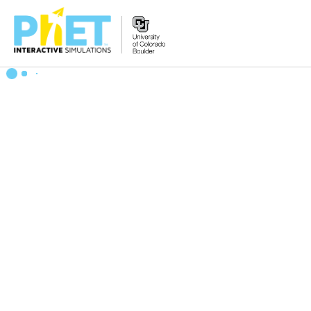
PhET
veb-
saytini
qidirish