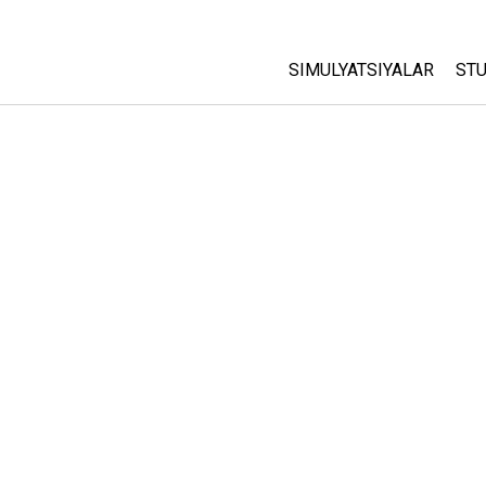
SIMULYATSIYALAR
STU
Barcha Simulyatsiyalar
A
C
Fizika
St
Matematika
P
Kimyo
Yer Ilmi
Biologiya
Tarjima Qilingan Simulya
Customizable Sims