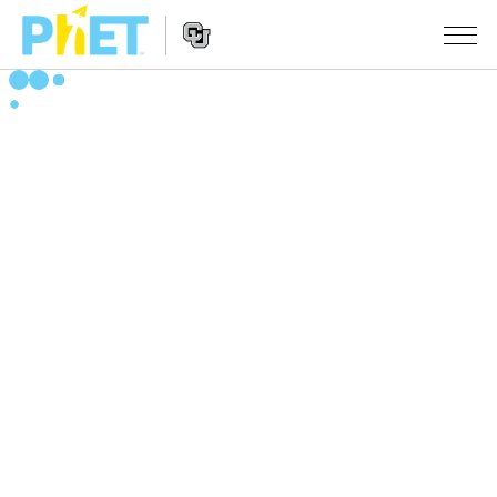
搜
索
PhET
Website
仿真程序
网
Navigation
站
All Sims
STUDIO
物理
About Studio
TEACHING
Customizable Sims
数学
浏览
搜索
Start a Free Trial
化学
分享你的活动
INITIATIVES
Purchase a License
地球科学
Activity Contribution Guidelines
Inclusive Design
登录/注册
生物
Virtual Workshops
PhET Global
登录/注册
Professional Learning with PhET
翻译仿真程序
Data Fluency