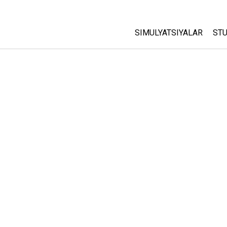
SIMULYATSIYALAR
STU
Barcha Simulyatsiyalar
A
C
Fizika
St
Matematika
P
Kimyo
Yer Ilmi
Biologiya
Tarjima Qilingan Simulya
Customizable Sims