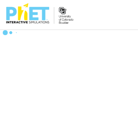
PhET
veb-
saytini
qidirish