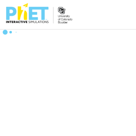
PhET
veb-
saytini
qidirish