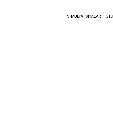
SIMULYATSIYALAR
STU
Barcha Simulyatsiyalar
A
C
Fizika
St
Matematika
P
Kimyo
Yer Ilmi
Biologiya
Tarjima Qilingan Simulya
Customizable Sims