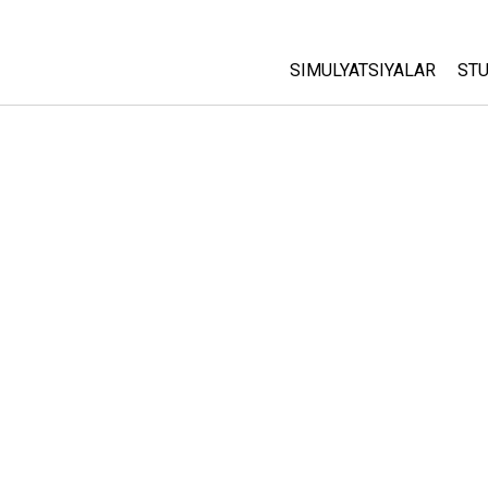
SIMULYATSIYALAR
STU
Barcha Simulyatsiyalar
A
C
Fizika
St
Matematika
P
Kimyo
Yer Ilmi
Biologiya
Tarjima Qilingan Simulya
Customizable Sims