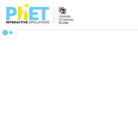
PhET
veb-
saytini
qidirish