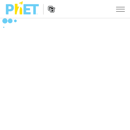
Search
the
PhET
Website
Website
シミュレーション
Navigation
All Sims
STUDIO
物理
About Studio
TEACHING
Customizable Sims
数学
アクティビティ一覧
研究
Start a Free Trial
化学
Contribute an Activity
INITIATIVES
Purchase a License
地球科学
Activity Contribution Guidelines
Inclusive Design
ログイン / 登録
Virtual Workshops
生物
PhET Global
ログイン / 登録
Professional Learning with PhET
翻訳版シミュレーション
Data Fluency