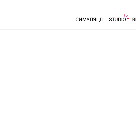
СИМУЛЯЦІЇ
STUDIO
В
Всі симуляції
About Stu
Customiza
Фізика
Start a Fre
Математика
Purchase 
Хімія
Вивчення Землі
Біологія
Перекладені симуляції
Customizable Sims