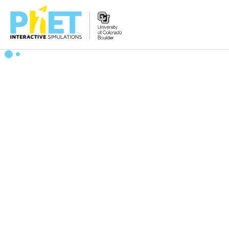
Пошук
на
сайті
PhET