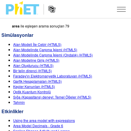
area
ile eşleşen arama sonuçları 79
PhET
Web
Simülasyonlar
Sitesinde
Website
Ara
SIMÜLASYONLAR
Alan Modeli İle Cebir (HTML5)
Navigation
Alan Modelinde Çarpma İşlemi (HTML5)
Tüm Simülasyonlar
Alan Modelinde Çarpma İşlemi (Ondalık) (HTML5)
STUDIO
Alan Modeline Giriş (HTML5)
Alan Oluşturucu (HTML5)
Fizik
About Studio
ÖĞRETIM
Bir telin direnci (HTML5)
Faraday'ın Elektromanyetik Laboratuvarı (HTML5)
Matematik
Customizable Sims
Etkinliklere Gözat
ARAŞTIRMA
Garfik Hesaplamaları (HTML5)
Kepler Kanunları (HTML5)
Kimya
Start a Free Trial
Etkinliklerini Paylaş
GIRIŞIMLER
Optik Kuantum Kontrolü
Sığa (Kapasitans) deneyi: Temel Öğeler (HTML5)
Yer Bilimleri
Purchase a License
Activity Contribution Guidelines
Kapsamlı Tasarım
OTURUM AÇ / ÜYE OL
Tahmin
Biyoloji
Etkinlikler
Sanal Atölyeler
PhET Küresel
OTURUM AÇ / ÜYE OL
Using the area model with expressions
Çevrilmiş Simülasyonlar
Professional Learning with PhET
Data Fluency
Area Model Decimals - Grade 6
Scaling Shapes Activity and Lesson