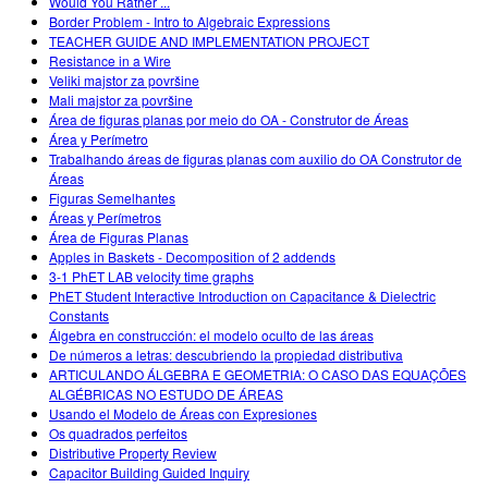
Would You Rather ...
Border Problem - Intro to Algebraic Expressions
TEACHER GUIDE AND IMPLEMENTATION PROJECT
Resistance in a Wire
Veliki majstor za površine
Mali majstor za površine
Área de figuras planas por meio do OA - Construtor de Áreas
Área y Perímetro
Trabalhando áreas de figuras planas com auxilio do OA Construtor de
Áreas
Figuras Semelhantes
Áreas y Perímetros
Área de Figuras Planas
Apples in Baskets - Decomposition of 2 addends
3-1 PhET LAB velocity time graphs
PhET Student Interactive Introduction on Capacitance & Dielectric
Constants
Álgebra en construcción: el modelo oculto de las áreas
De números a letras: descubriendo la propiedad distributiva
ARTICULANDO ÁLGEBRA E GEOMETRIA: O CASO DAS EQUAÇÕES
ALGÉBRICAS NO ESTUDO DE ÁREAS
Usando el Modelo de Áreas con Expresiones
Os quadrados perfeitos
Distributive Property Review
Capacitor Building Guided Inquiry