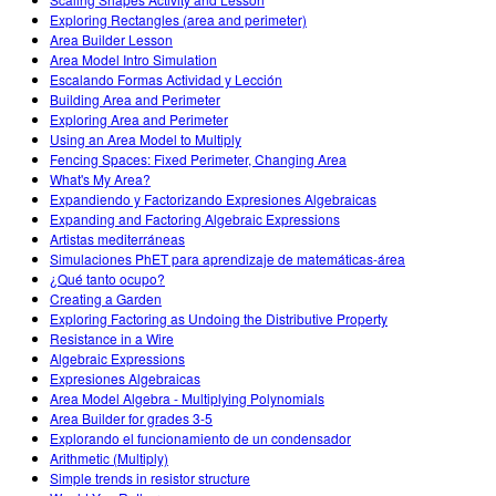
Customizable Sims
Teaching with PhET
STEM Eğitiminde ÇEKA
Exploring Rectangles (area and perimeter)
Area Builder Lesson
SceneryStack OSE
Area Model Intro Simulation
Escalando Formas Actividad y Lección
Impact Report
Building Area and Perimeter
Exploring Area and Perimeter
Using an Area Model to Multiply
Fencing Spaces: Fixed Perimeter, Changing Area
What's My Area?
Expandiendo y Factorizando Expresiones Algebraicas
Expanding and Factoring Algebraic Expressions
Artistas mediterráneas
Simulaciones PhET para aprendizaje de matemáticas-área
¿Qué tanto ocupo?
Creating a Garden
Exploring Factoring as Undoing the Distributive Property
Resistance in a Wire
Algebraic Expressions
Expresiones Algebraicas
Area Model Algebra - Multiplying Polynomials
Area Builder for grades 3-5
Explorando el funcionamiento de un condensador
Arithmetic (Multiply)
Simple trends in resistor structure