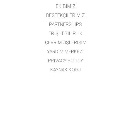
EKIBIMIZ
DESTEKÇILERIMIZ
PARTNERSHIPS
ERIŞILEBILIRLIK
ÇEVRIMDIŞI ERIŞIM
YARDIM MERKEZI
PRIVACY POLICY
KAYNAK KODU
LISANSLAMA
ÇEVIRMENLER İÇIN
İLETIŞIM
Mehmet Gündüz, Sümeyra Hallaç Karakapıcı ve Dilek Turan tarafından Türkçe'ye
çevrilmiştir.