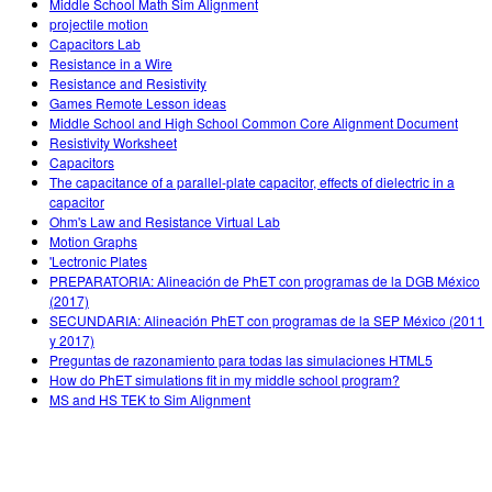
Middle School Math Sim Alignment
projectile motion
Capacitors Lab
Resistance in a Wire
Resistance and Resistivity
Games Remote Lesson ideas
Middle School and High School Common Core Alignment Document
Resistivity Worksheet
Capacitors
The capacitance of a parallel-plate capacitor, effects of dielectric in a
capacitor
Ohm's Law and Resistance Virtual Lab
Motion Graphs
'Lectronic Plates
PREPARATORIA: Alineación de PhET con programas de la DGB México
(2017)
SECUNDARIA: Alineación PhET con programas de la SEP México (2011
y 2017)
Preguntas de razonamiento para todas las simulaciones HTML5
How do PhET simulations fit in my middle school program?
MS and HS TEK to Sim Alignment