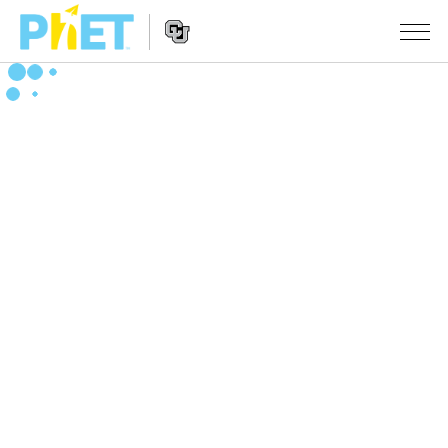
PhET
Web
Sitesinde
Website
Ara
SIMÜLASYONLAR
Navigation
Tüm Simülasyonlar
STUDIO
Fizik
About Studio
ÖĞRETIM
Matematik
Customizable Sims
Etkinliklere Gözat
ARAŞTIRMA
Kimya
Start a Free Trial
Etkinliklerini Paylaş
GIRIŞIMLER
Yer Bilimleri
Purchase a License
Activity Contribution Guidelines
Kapsamlı Tasarım
OTURUM AÇ / ÜYE OL
Biyoloji
Sanal Atölyeler
PhET Küresel
OTURUM AÇ / ÜYE OL
Çevrilmiş Simülasyonlar
Professional Learning with PhET
Data Fluency