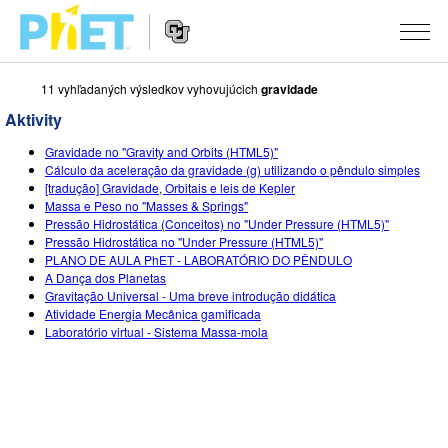
11 vyhľadaných výsledkov vyhovujúcich
gravidade
Vyhľadávať
PhET
Aktivity
web
Website
stránku
SIMULÁCIE
Gravidade no "Gravity and Orbits (HTML5)"
Navigation
Cálculo da aceleração da gravidade (g) utilizando o pêndulo simples
Všetky simulácie
[tradução] Gravidade, Orbitais e leis de Kepler
STUDIO
Massa e Peso no "Masses & Springs"
Pressão Hidrostática (Conceitos) no "Under Pressure (HTML5)"
Fyzika
About Studio
VYUČOVANIE
Pressão Hidrostática no "Under Pressure (HTML5)"
PLANO DE AULA PhET - LABORATÓRIO DO PÊNDULO
Matematika
Customizable Sims
Prehľadávať aktivity
VÝSKUM
A Dança dos Planetas
Gravitação Universal - Uma breve introdução didática
Chémia
Start a Free Trial
Zdieľajte svoje aktivity
INICIATÍVY
Atividade Energia Mecânica gamificada
Laboratório virtual - Sistema Massa-mola
Náuka o Zemi
Purchase a License
Activity Contribution Guidelines
Inkluzívny dizajn
PRIHLÁSIŤ / REGISTROVAŤ
Biológia
Virtuálne workshopy
Globálny PhET
PRIHLÁSIŤ / REGISTROVAŤ
Preložené simulácie
Professional Learning with PhET
Data Fluency