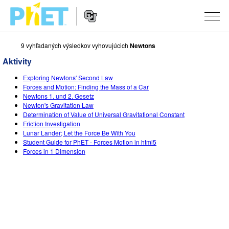
9 vyhľadaných výsledkov vyhovujúcich
Newtons
Vyhľadávať
PhET
Aktivity
web
Website
stránku
SIMULÁCIE
Exploring Newtons' Second Law
Navigation
Forces and Motion: Finding the Mass of a Car
Všetky simulácie
Newtons 1. und 2. Gesetz
STUDIO
Newton's Gravitation Law
Determination of Value of Universal Gravitational Constant
Fyzika
About Studio
VYUČOVANIE
Friction Investigation
Lunar Lander; Let the Force Be With You
Matematika
Customizable Sims
Prehľadávať aktivity
VÝSKUM
Student Guide for PhET - Forces Motion in html5
Forces in 1 Dimension
Chémia
Start a Free Trial
Zdieľajte svoje aktivity
INICIATÍVY
Náuka o Zemi
Purchase a License
Activity Contribution Guidelines
Inkluzívny dizajn
PRIHLÁSIŤ / REGISTROVAŤ
Biológia
Virtuálne workshopy
Globálny PhET
PRIHLÁSIŤ / REGISTROVAŤ
Preložené simulácie
Professional Learning with PhET
Data Fluency