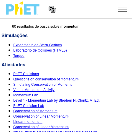
60 resultados de busca sobre
momentum
Busca
no
Simulações
Portal
Navegação
PhET
SIMULAÇÕES
Experimento de Stern-Gerlach
no
Laboratório de Colisões (HTML5)
Portal
Todas as Sims
Torque
STUDIO
Atividades
Física
About Studio
ENSINO
PhET Collisions
Matemática & Estatística
Customizable Sims
Atividades
PESQUISA
Questions on conservation of momentum
Simulating Conservation of Momentum
Química
Inicie seu Teste Grátis
Envie sua Atividade
Virtual Momentum Activity
INICIATIVAS
Momentum Lab
Terra & Espaço
Adquira uma Licença
Level 1 - Momentum Lab by Stephen N. Clontz, M. Ed.
Orientações para Contribuição de Atividade
Design Inclusivo
ENTRE/REGISTRE-SE
PhET Collision Lab
Biologia
Conservation of Momentum
Oficinas Virtuais
PhET Global
Conservation of Linear Momentum
ENTRE/REGISTRE-SE
Linear momentum
Traduzir Sims
Professional Learning with PhET
Fluência em Dados
Conservation of Linear Momentum
Introduction to Momentum and Elastic Collisions Lab