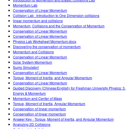
Customizable Sims
Teaching with PhET
DEIB na STEM Ed
Momentum Lab
Conservation of Linear Momentum
SceneryStack OSE
Collision Lab : Introduction to One Dimension collisions
linear momentum and collisions
Relatório de Impacto
Momentum, Collisions and the Conservation of Momentum
Conservation of Linear Momentum
Conservation of Linear Momentum
Physics Lab Worksheet Momentum.docx
Discovering the conservation of momentum
Momentum and Collisions
Conservation of Linear Momentum
Solar System Momentum
Sumo Simulator!
Conservation of Linear Momentum
Torque, Moment of Inertia, and Angular Momentum
Conservation of Linear Momentum
Guided Discovery (Chinese/English) for Freshman University Physics: 3.
Energy & Momentum
Momentum and Center of Mass
Torque, Moment of Inertia, Angular Momentum
Conservation of linear momentum
Conservation of linear momentum
Answer Key - Torque, Moment of Inertia, and Angular Momentum
Analyzing 2D Collisions