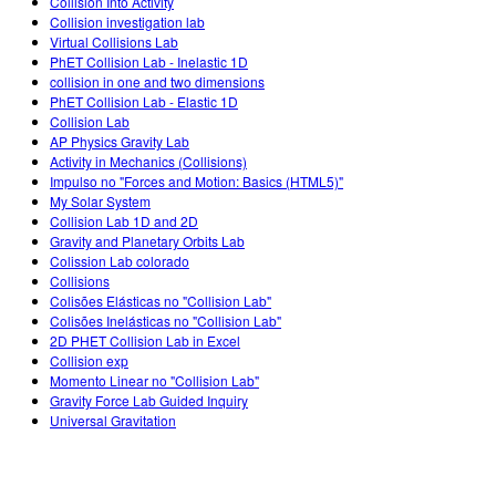
Collision Into Activity
Collision investigation lab
Virtual Collisions Lab
PhET Collision Lab - Inelastic 1D
collision in one and two dimensions
PhET Collision Lab - Elastic 1D
Collision Lab
AP Physics Gravity Lab
Activity in Mechanics (Collisions)
Impulso no "Forces and Motion: Basics (HTML5)"
My Solar System
Collision Lab 1D and 2D
Gravity and Planetary Orbits Lab
Colission Lab colorado
Collisions
Colisões Elásticas no "Collision Lab"
Colisões Inelásticas no "Collision Lab"
2D PHET Collision Lab in Excel
Collision exp
Momento Linear no "Collision Lab"
Gravity Force Lab Guided Inquiry
Universal Gravitation