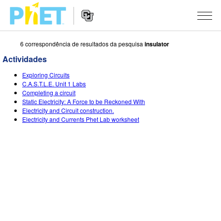
6 correspondência de resultados da pesquisa
insulator
Procurar
na
Actividades
página
Website
do
SIMULAÇÕES
Exploring Circuits
Navigation
PhET
C.A.S.T.L.E. Unit 1 Labs
All Sims
Completing a circuit
STUDIO
Static Electricity: A Force to be Reckoned With
Electricity and Circuit construction.
Física
About Studio
ENSINANDO
Electricity and Currents Phet Lab worksheet
Matemática
Customizable Sims
Ver Atividades
PESQUISA
Química
Start a Free Trial
Partilhe Suas Atividades
INITIATIVES
Ciências da Terra
Purchase a License
Activity Contribution Guidelines
Inclusive Design
ENTRAR / REGISTRAR
Biologia
Virtual Workshops
PhET Global
ENTRAR / REGISTRAR
Simulações Traduzidas
Professional Learning with PhET
Data Fluency