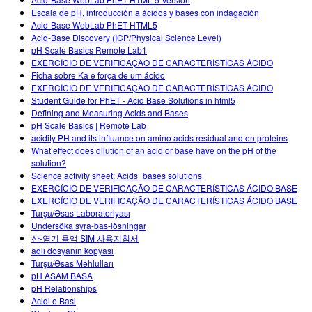
Customizable Sims
Teaching with PhET
DEIB in STEM Ed
Escala de pH, introducción a ácidos y bases con indagación
Acid-Base WebLab PhET HTML5
SceneryStack OSE
Acid-Base Discovery (ICP/Physical Science Level)
pH Scale Basics Remote Lab1
Impact Report
EXERCÍCIO DE VERIFICAÇÃO DE CARACTERÍSTICAS ÁCIDO
Ficha sobre Ka e força de um ácido
EXERCÍCIO DE VERIFICAÇÃO DE CARACTERÍSTICAS ÁCIDO
Student Guide for PhET - Acid Base Solutions in html5
Defining and Measuring Acids and Bases
pH Scale Basics | Remote Lab
acidity PH and its influance on amino acids residual and on proteins
What effect does dilution of an acid or base have on the pH of the
solution?
Science activity sheet: Acids_bases solutions
EXERCÍCIO DE VERIFICAÇÃO DE CARACTERÍSTICAS ÁCIDO BASE
EXERCÍCIO DE VERIFICAÇÃO DE CARACTERÍSTICAS ÁCIDO BASE
Turşu/Əsas Laboratoriyası
Undersöka syra-bas-lösningar
산-염기 용액 SIM 사용지침서
adlı dosyanın kopyası
Turşu/Əsas Məhlulları
pH ASAM BASA
pH Relationships
Acidi e Basi