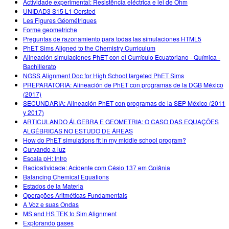
Actividade experimental: Resistência eléctrica e lei de Ohm
UNIDAD3 S15 L1 Oersted
Les Figures Géométriques
Forme geometriche
Preguntas de razonamiento para todas las simulaciones HTML5
PhET Sims Aligned to the Chemistry Curriculum
Alineación simulaciones PhET con el Currículo Ecuatoriano - Química -
Bachillerato
NGSS Alignment Doc for High School targeted PhET Sims
PREPARATORIA: Alineación de PhET con programas de la DGB México
(2017)
SECUNDARIA: Alineación PhET con programas de la SEP México (2011
y 2017)
ARTICULANDO ÁLGEBRA E GEOMETRIA: O CASO DAS EQUAÇÕES
ALGÉBRICAS NO ESTUDO DE ÁREAS
How do PhET simulations fit in my middle school program?
Curvando a luz
Escala pH: Intro
Radioatividade: Acidente com Césio 137 em Goiânia
Balancing Chemical Equations
Estados de la Materia
Operações Aritméticas Fundamentais
A Voz e suas Ondas
MS and HS TEK to Sim Alignment
Explorando gases