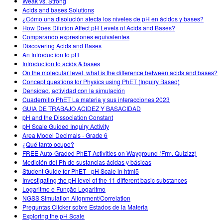
Weak vs. Strong
Acids and bases Solutions
¿Cómo una disolución afecta los niveles de pH en ácidos y bases?
How Does Dilution Affect pH Levels of Acids and Bases?
Comparando expresiones equivalentes
Discovering Acids and Bases
An Introduction to pH
Introduction to acids & bases
On the molecular level, what is the difference between acids and bases?
Concept questions for Physics using PhET (Inquiry Based)
Densidad, actividad con la simulación
Cuadernillo PhET La materia y sus interacciones 2023
GUIA DE TRABAJO ACIDEZ Y BASACIDAD
pH and the Dissociation Constant
pH Scale Guided Inquiry Activity
Area Model Decimals - Grade 6
¿Qué tanto ocupo?
FREE Auto-Graded PhET Activities on Wayground (Frm. Quizizz)
Medición del Ph de sustancias ácidas y básicas
Student Guide for PhET - pH Scale in html5
Investigating the pH level of the 11 different basic substances
Logaritmo e Função Logaritmo
NGSS Simulation Alignment/Correlation
Preguntas Clicker sobre Estados de la Materia
Exploring the pH Scale