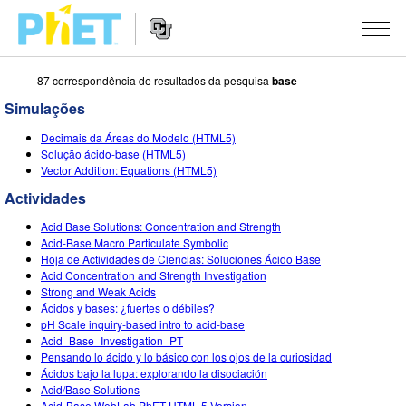
87 correspondência de resultados da pesquisa
base
Procurar
na
Simulações
página
Website
do
SIMULAÇÕES
Decimais da Áreas do Modelo (HTML5)
Navigation
PhET
Solução ácido-base (HTML5)
All Sims
Vector Addition: Equations (HTML5)
STUDIO
Actividades
Física
About Studio
ENSINANDO
Acid Base Solutions: Concentration and Strength
Matemática
Customizable Sims
Ver Atividades
PESQUISA
Acid-Base Macro Particulate Symbolic
Hoja de Actividades de Ciencias: Soluciones Ácido Base
Química
Start a Free Trial
Partilhe Suas Atividades
Acid Concentration and Strength Investigation
INITIATIVES
Strong and Weak Acids
Ciências da Terra
Purchase a License
Ácidos y bases: ¿fuertes o débiles?
Activity Contribution Guidelines
Inclusive Design
ENTRAR / REGISTRAR
pH Scale inquiry-based intro to acid-base
Biologia
Acid_Base_Investigation_PT
Virtual Workshops
PhET Global
Pensando lo ácido y lo básico con los ojos de la curiosidad
ENTRAR / REGISTRAR
Ácidos bajo la lupa: explorando la disociación
Simulações Traduzidas
Professional Learning with PhET
Data Fluency
Acid/Base Solutions
Acid-Base WebLab PhET HTML 5 Version