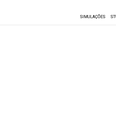
SIMULAÇÕES
ST
All Sims
Física
Matemática
Química
Ciências da Terra
Biologia
Simulações Trad
Customizable Si