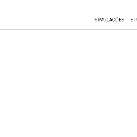
SIMULAÇÕES
ST
All Sims
Física
Matemática
Química
Ciências da Terra
Biologia
Simulações Trad
Customizable Si