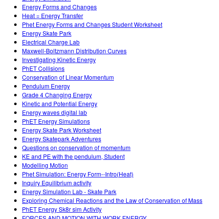
Energy Forms and Changes
Heat = Energy Transfer
Phet Energy Forms and Changes Student Worksheet
Energy Skate Park
Electrical Charge Lab
Maxwell-Boltzmann Distribution Curves
Investigating Kinetic Energy
PhET Collisions
Conservation of Linear Momentum
Pendulum Energy
Grade 4 Changing Energy
Kinetic and Potential Energy
Energy waves digital lab
PhET Energy Simulations
Energy Skate Park Worksheet
Energy Skatepark Adventures
Questions on conservation of momentum
KE and PE with the pendulum, Student
Modelling Motion
Phet Simulation: Energy Form--Intro(Heat)
Inquiry Equilibrium activity
Energy Simulation Lab - Skate Park
Exploring Chemical Reactions and the Law of Conservation of Mass
PhET Energy Sk8r sim Activity
FORCES AND MOTION WITH WORK ENERGY