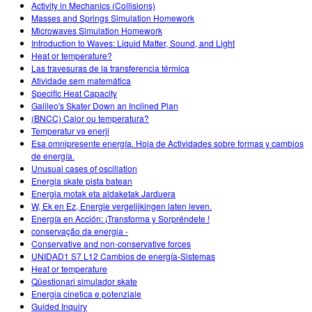
Activity in Mechanics (Collisions)
Masses and Springs Simulation Homework
Microwaves Simulation Homework
Introduction to Waves: Liquid Matter, Sound, and Light
Heat or temperature?
Las travesuras de la transferencia térmica
Atividade sem matemática
Specific Heat Capacity
Galileo's Skater Down an Inclined Plan
(BNCC) Calor ou temperatura?
Temperatur və enerji
Esa omnipresente energía. Hoja de Actividades sobre formas y cambios
de energía.
Unusual cases of oscillation
Energia skate pista batean
Energia motak eta aldaketak Jarduera
W, Ek en Ez, Energie vergelijkingen laten leven.
Energía en Acción: ¡Transforma y Sorpréndete !
conservação da energia -
Conservative and non-conservative forces
UNIDAD1 S7 L12 Cambios de energía-Sistemas
Heat or temperature
Qüestionari simulador skate
Energia cinetica e potenziale
Guided Inquiry