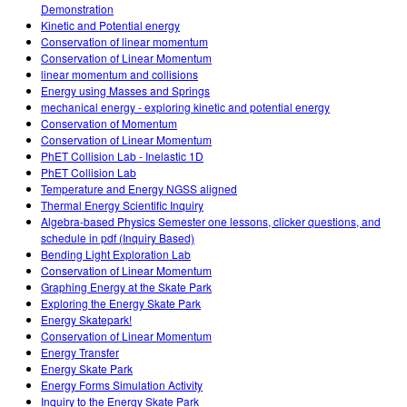
Demonstration
Kinetic and Potential energy
Conservation of linear momentum
Conservation of Linear Momentum
linear momentum and collisions
Energy using Masses and Springs
mechanical energy - exploring kinetic and potential energy
Conservation of Momentum
Conservation of Linear Momentum
PhET Collision Lab - Inelastic 1D
PhET Collision Lab
Temperature and Energy NGSS aligned
Thermal Energy Scientific Inquiry
Algebra-based Physics Semester one lessons, clicker questions, and
schedule in pdf (Inquiry Based)
Bending Light Exploration Lab
Conservation of Linear Momentum
Graphing Energy at the Skate Park
Exploring the Energy Skate Park
Energy Skatepark!
Conservation of Linear Momentum
Energy Transfer
Energy Skate Park
Energy Forms Simulation Activity
Inquiry to the Energy Skate Park