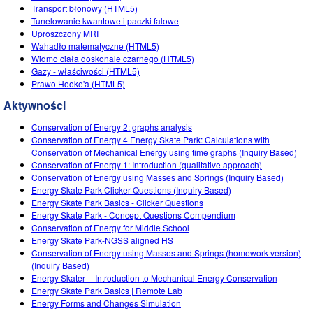
Transport błonowy (HTML5)
Tunelowanie kwantowe i paczki falowe
Uproszczony MRI
Wahadło matematyczne (HTML5)
Widmo ciała doskonale czarnego (HTML5)
Gazy - właściwości (HTML5)
‪Prawo Hooke'a (HTML5)
Aktywności
Conservation of Energy 2: graphs analysis
Conservation of Energy 4 Energy Skate Park: Calculations with
Conservation of Mechanical Energy using time graphs (Inquiry Based)
Conservation of Energy 1: Introduction (qualitative approach)
Conservation of Energy using Masses and Springs (Inquiry Based)
Energy Skate Park Clicker Questions (Inquiry Based)
Energy Skate Park Basics - Clicker Questions
Energy Skate Park - Concept Questions Compendium
Conservation of Energy for Middle School
Energy Skate Park-NGSS aligned HS
Conservation of Energy using Masses and Springs (homework version)
(Inquiry Based)
Energy Skater -- Introduction to Mechanical Energy Conservation
Energy Skate Park Basics | Remote Lab
Energy Forms and Changes Simulation