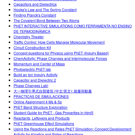
Capacitors and Dielectrics
Hooke's Law and The Spring Constant
Finding Planck's Constant
The Covalent Bond Between Two Atoms
PHET INTERACTIVE SIMULATIONS COMO FERRAMENTA NO ENSINO
DE TERMODINÂMICA
Chemistry Theater
Traffic Control: How Cells Manage Molecular Movement
Circuit Construction Kit
Concept questions for Physics using PhET (Inquiry Based)
ChemActivity: Phase Changes and Intermolecular Forces
Momentum and Center of Mass
Photoelectric PhET lab
Build an Ion Inquiry Activity
Capacitor and Dielectric 2
Phase Changes Lab!
大一物理引導式自我發現 (中文/英文): 能量與動量
PRACTICAS DE SIMULACIONES
Online Assignment 4 Ms & Ss
PhET Band Structure Exploration
Student Guide for PhET - Gas Properties in html5
Reactants, Leftovers and Products
PhET Greenhouse Effect Simulations
Using the Reactions and Rates PhET Simulation: Concept Development
Activity for Kinetics and Rates of Reactions