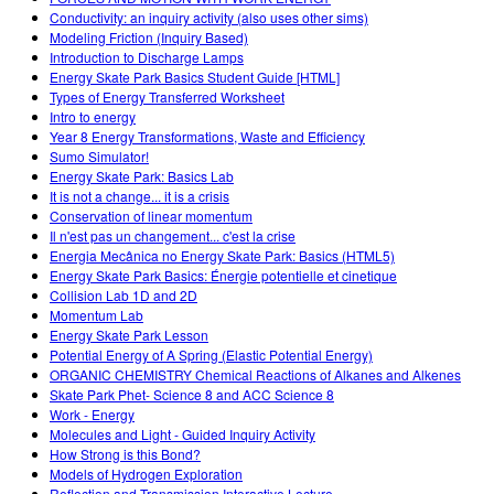
Conductivity: an inquiry activity (also uses other sims)
Modeling Friction (Inquiry Based)
Introduction to Discharge Lamps
Energy Skate Park Basics Student Guide [HTML]
Types of Energy Transferred Worksheet
Intro to energy
Year 8 Energy Transformations, Waste and Efficiency
Sumo Simulator!
Energy Skate Park: Basics Lab
It is not a change... it is a crisis
Conservation of linear momentum
Il n'est pas un changement... c'est la crise
Energia Mecânica no Energy Skate Park: Basics (HTML5)
Energy Skate Park Basics: Énergie potentielle et cinetique
Collision Lab 1D and 2D
Momentum Lab
Energy Skate Park Lesson
Potential Energy of A Spring (Elastic Potential Energy)
ORGANIC CHEMISTRY Chemical Reactions of Alkanes and Alkenes
Skate Park Phet- Science 8 and ACC Science 8
Work - Energy
Molecules and Light - Guided Inquiry Activity
How Strong is this Bond?
Models of Hydrogen Exploration
Reflection and Transmission Interactive Lecture