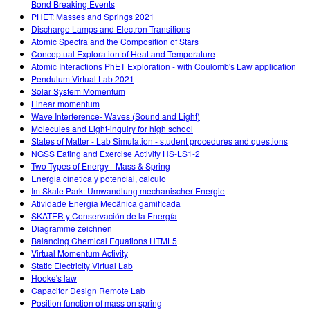
Bond Breaking Events
PHET: Masses and Springs 2021
Discharge Lamps and Electron Transitions
Atomic Spectra and the Composition of Stars
Conceptual Exploration of Heat and Temperature
Atomic Interactions PhET Exploration - with Coulomb's Law application
Pendulum Virtual Lab 2021
Solar System Momentum
Linear momentum
Wave Interference- Waves (Sound and Light)
Molecules and Light-inquiry for high school
States of Matter - Lab Simulation - student procedures and questions
NGSS Eating and Exercise Activity HS-LS1-2
Two Types of Energy - Mass & Spring
Energia cinetica y potencial, calculo
Im Skate Park: Umwandlung mechanischer Energie
Atividade Energia Mecânica gamificada
SKATER y Conservación de la Energía
Diagramme zeichnen
Balancing Chemical Equations HTML5
Virtual Momentum Activity
Static Electricity Virtual Lab
Hooke's law
Capacitor Design Remote Lab
Position function of mass on spring