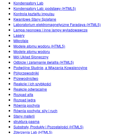
Customizable Sims
Teaching with PhET
Kondensatory Lab
DEIB w edukacji STEM
Kondensatory Lab: podstawy (HTML5)
Kontrola kształtu impulsu
SceneryStack OSE
Kwantowe Stany Splątane
Laboratorium elektromagnetyczne Faradaya (HTML5)
Raport o wpływie
Lampa neonowa i inne lampy wyładowawcze
Lasery
Mikrofale
Modele atomu wodoru (HTML5)
Modele atomu wodoru
Mój Układ Słoneczny
Odbicie i załamanie światła (HTML5)
Podwójne Studnie, a Wiązania Kowalencyjne
Półprzewodniki
Przewodnictwo
Reakcje i ich szybkości
Reakcje odwracalne
Rozpad alfa
Rozpad jądra
Równia pochyla
Równia pochyła: siły i ruch
Stany materii
struktura pasma
Substraty, Produkty i Pozostałości (HTML5)
Zderzenia Lab (HTML5)