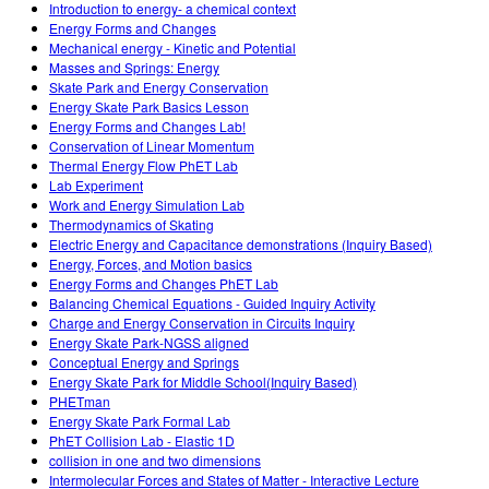
Introduction to energy- a chemical context
Energy Forms and Changes
Mechanical energy - Kinetic and Potential
Masses and Springs: Energy
Skate Park and Energy Conservation
Energy Skate Park Basics Lesson
Energy Forms and Changes Lab!
Conservation of Linear Momentum
Thermal Energy Flow PhET Lab
Lab Experiment
Work and Energy Simulation Lab
Thermodynamics of Skating
Electric Energy and Capacitance demonstrations (Inquiry Based)
Energy, Forces, and Motion basics
Energy Forms and Changes PhET Lab
Balancing Chemical Equations - Guided Inquiry Activity
Charge and Energy Conservation in Circuits Inquiry
Energy Skate Park-NGSS aligned
Conceptual Energy and Springs
Energy Skate Park for Middle School(Inquiry Based)
PHETman
Energy Skate Park Formal Lab
PhET Collision Lab - Elastic 1D
collision in one and two dimensions
Intermolecular Forces and States of Matter - Interactive Lecture