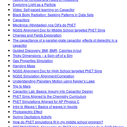
Exploring Light as a Particle
Video: Self-paced learning on Capacitor
Black Body Radiation: Seeking Patterns in Data Sets
Capacitors
Mecânica (Atividades) nos OA's do PhET
NGSS Alignment Doc for Middle School targeted PhET Sims
Charges and Fields Exploration
The capacitance of a parallel-plate capacitor, effects of dielectric in a
capacitor
Guided Discovery: BMI, BMR, Calories in/out
Tricky Dimensions – a Spin-off of a Sim
Gas Properties Simulation
Hanging Mass
NGSS Alignment Doc for High School targeted PhET Sims
NGSS Simulation Alignment/Correlation
Understanding Planetary Motion using Kepler’s Laws
Trip to Mars
Capacitor Lab: Basics: Inquiry into Capacitor Design
PhET Sims Aligned to the Chemistry Curriculum
PhET Simulations Aligned for AP Physics C
Intro to Waves I: Basics of waves in liquids
Photoelectric Effect
Spring Oscillators Activity
How do PhET simulations fit in my middle school program?
PREPARATORIA: Alineación de PhET con programas de la DGB México