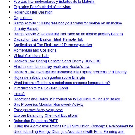
Fuerzas Intermoleculares y Estados de la Materia
Exploring Bohr’s Model of the Atom
Roller Coaster Creation
Organize it!
Ramp Activity 1: Using free body diagrams for motion on an incline
(Inquiry Based)
Ramp Activity 2: Calculating Net force on an incline (Inquiry Based)
Capacitor_Lab_Basics _html_Remote_lab
Application of The First Law of Thermodynamics
Momentum and Collisions
Virtual Collisions Lab
Hooke's Law, Spring Constant, and Energy HONORS
Elastic potential energy, work and Hooke’s law.
Hooke's Law investigation including multi-spring systems and Energy
Hojas de trabajo y preguntas sobre Energía
What factors affect how a substance changes temperature?
Introduction to the Covalent Bond
e=mc2
Reactions and Rates 3: Introduction to Equilibrium (Inquiry Based)
Gas Properties Modular Homework Activity
Ενεργειακά Διαγράμματα
Explore Balancing Chemical Equations
Balancing Equations PhET
Using the Atomic Interactions PhET Simulation: Concept Development for
Understanding Energy Changes Associated with Bond Forming and