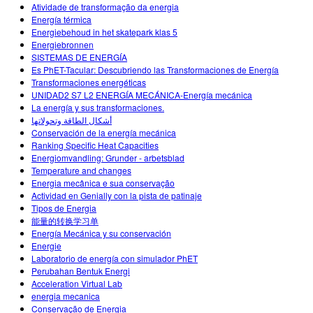
Atividade de transformação da energia
Energía térmica
Energiebehoud in het skatepark klas 5
Energiebronnen
SISTEMAS DE ENERGÍA
Es PhET-Tacular: Descubriendo las Transformaciones de Energía
Transformaciones energéticas
UNIDAD2 S7 L2 ENERGÍA MECÁNICA-Energía mecánica
La energía y sus transformaciones.
أشكال الطاقة وتحولاتها
Conservación de la energía mecánica
Ranking Specific Heat Capacities
Energiomvandling: Grunder - arbetsblad
Temperature and changes
Energia mecânica e sua conservação
Actividad en Genially con la pista de patinaje
Tipos de Energia
能量的转换学习单
Energía Mecánica y su conservación
Energie
Laboratorio de energía con simulador PhET
Perubahan Bentuk Energi
Acceleration Virtual Lab
energia mecanica
Conservação de Energia