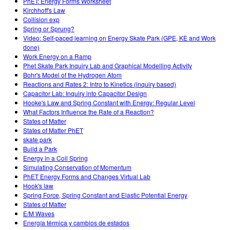
PhET: Energy Forms Worksheet
Kirchhoff's Law
Collision exp
Spring or Sprung?
Video: Self-paced learning on Energy Skate Park (GPE, KE and Work
done)
Work Energy on a Ramp
Phet Skate Park Inquiry Lab and Graphical Modelling Activity
Bohr's Model of the Hydrogen Atom
Reactions and Rates 2: Intro to Kinetics (inquiry based)
Capacitor Lab: Inquiry into Capacitor Design
Hooke's Law and Spring Constant with Energy: Regular Level
What Factors Influence the Rate of a Reaction?
States of Matter
States of Matter PhET
skate park
Build a Park
Energy in a Coil Spring
Simulating Conservation of Momentum
PhET Energy Forms and Changes Virtual Lab
Hook's law
Spring Force, Spring Constant and Elastic Potential Energy
States of Matter
E/M Waves
Energía térmica y cambios de estados