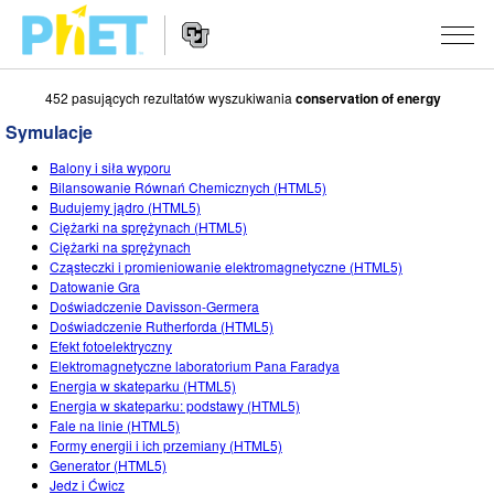
452 pasujących rezultatów wyszukiwania
conservation of energy
Przeszukaj
witrynę
Symulacje
PhET
Nawigacja
SYMULACJE
Balony i siła wyporu
na
Bilansowanie Równań Chemicznych (HTML5)
stronie
Wszystkie
Budujemy jądro (HTML5)
STUDIO
Ciężarki na sprężynach (HTML5)
Ciężarki na sprężynach
Fizyka
About Studio
UCZENIE
Cząsteczki i promieniowanie elektromagnetyczne (HTML5)
Datowanie Gra
Matematyka i statystyka
Customizable Sims
Materiały
BADANIA
Doświadczenie Davisson-Germera
Doświadczenie Rutherforda (HTML5)
Chemia
Start a Free Trial
Udostępnij materiały
INICJATYWY
Efekt fotoelektryczny
Elektromagnetyczne laboratorium Pana Faradya
Ziemia i Kosmos
Purchase a License
Activity Contribution Guidelines
Projektowanie włączające
ZALOGUJ SIĘ / ZAREJESTRUJ SIĘ
Energia w skateparku (HTML5)
Energia w skateparku: podstawy (HTML5)
Biologia
Wirtualne warsztaty
PhET globalnie
Fale na linie (HTML5)
Formy energii i ich przemiany (HTML5)
ZALOGUJ SIĘ / ZAREJESTRUJ SIĘ
Przetłumaczone
Professional Learning with PhET
Data Fluency
Generator (HTML5)
Jedz i Ćwicz