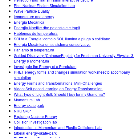
Phet Nuclear Fission Simulation Lab
Wave Particle Duality
temperature and energy
Energía Mecánica
Energjia kinetike dhe potenciale e trupit
Hablemos de temperatura
SOLta a Energia: como o SOL ilumina e pluga o cotidiano
Energía Mecánica en su sistema conservativo
Parliamo di temperatura
Guided Discovery (Chinese/English) for Freshman University Physics: 3.
Energy & Momentum
Investigate the Energy of a Pendulum
PHET energy forms and changes simulation worksheet to accompany
simulation
Energy Forms and Transformations: Mini-Challenges
Video: Self-paced learning on Energy Transformation
What Type of Light Bulb Should I buy for my Grandma?
Momentum Lab
Energy skate park
NRG Sk8r
Exploring Nuclear Energy
Collision investigation lab
Introduction to Momentum and Elastic Collisions Lab
tutorial energy-skate-park