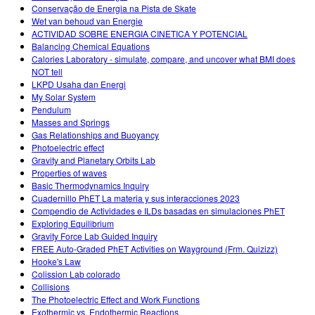
Conservação de Energia na Pista de Skate
Wet van behoud van Energie
ACTIVIDAD SOBRE ENERGIA CINETICA Y POTENCIAL
Balancing Chemical Equations
Calories Laboratory - simulate, compare, and uncover what BMI does
NOT tell
LKPD Usaha dan Energi
My Solar System
Pendulum
Masses and Springs
Gas Relationships and Buoyancy
Photoelectric effect
Gravity and Planetary Orbits Lab
Properties of waves
Basic Thermodynamics Inquiry
Cuadernillo PhET La materia y sus interacciones 2023
Compendio de Actividades e ILDs basadas en simulaciones PhET
Exploring Equilibrium
Gravity Force Lab Guided Inquiry
FREE Auto-Graded PhET Activities on Wayground (Frm. Quizizz)
Hooke's Law
Colission Lab colorado
Collisions
The Photoelectric Effect and Work Functions
Exothermic vs. Endothermic Reactions