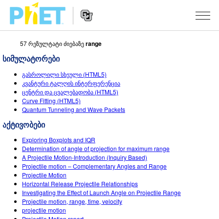
57 რეზულტატი ძიებაზე
range
Search
the
სიმულატორები
PhET
Website
Website
ᲡᲘᲛᲣᲚᲐᲪᲘᲔᲑᲘ
გასროლილი სხეული (HTML5)
Navigation
კვანტური ტალღის ინტერფერენცია
All Sims
ცენტრი და ცვალებადობა (HTML5)
STUDIO
Curve Fitting (HTML5)
Quantum Tunneling and Wave Packets
ფიზიკა
About Studio
TEACHING
აქტივობები
მათემატიკა
Customizable Sims
აქტივობების ჩამონათვალი
ᲙᲕᲚᲔᲕᲔᲑᲘ
Exploring Boxplots and IQR
ქიმია
Start a Free Trial
გააზიარე შენი აქტივობები
Determination of angle of projection for maximum range
INITIATIVES
A Projectile Motion-Introduction (Inquiry Based)
ბუნებისმეტყველება
Purchase a License
Projectile motion – Complementary Angles and Range
Activity Contribution Guidelines
Inclusive Design
ᲨᲔᲡᲕᲚᲐ / ᲠᲔᲒᲘᲡᲢᲠᲐᲪᲘᲐ
Projectile Motion
ბიოლოგია
Horizontal Release Projectile Relationships
Virtual Workshops
PhET Global
Investigating the Effect of Launch Angle on Projectile Range
ᲨᲔᲡᲕᲚᲐ / ᲠᲔᲒᲘᲡᲢᲠᲐᲪᲘᲐ
Projectile motion, range, time, velocity
თარგმნილი სიმ-ები
Professional Learning with PhET
Data Fluency
projectile motion
Projectile Motion report