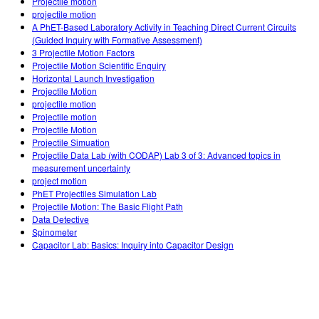
Projectile motion
projectile motion
A PhET-Based Laboratory Activity in Teaching Direct Current Circuits
(Guided Inquiry with Formative Assessment)
3 Projectile Motion Factors
Projectile Motion Scientific Enquiry
Horizontal Launch Investigation
Projectile Motion
projectile motion
Projectile motion
Projectile Motion
Projectile Simuation
Projectile Data Lab (with CODAP) Lab 3 of 3: Advanced topics in
measurement uncertainty
project motion
PhET Projectiles Simulation Lab
Projectile Motion: The Basic Flight Path
Data Detective
Spinometer
Capacitor Lab: Basics: Inquiry into Capacitor Design