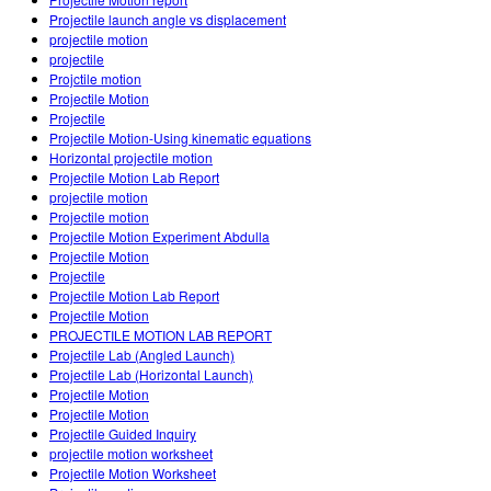
Customizable Sims
Teaching with PhET
DEIB in STEM Ed
Projectile launch angle vs displacement
projectile motion
SceneryStack OSE
projectile
Projctile motion
Impact Report
Projectile Motion
Projectile
Projectile Motion-Using kinematic equations
Horizontal projectile motion
Projectile Motion Lab Report
projectile motion
Projectile motion
Projectile Motion Experiment Abdulla
Projectile Motion
Projectile
Projectile Motion Lab Report
Projectile Motion
PROJECTILE MOTION LAB REPORT
Projectile Lab (Angled Launch)
Projectile Lab (Horizontal Launch)
Projectile Motion
Projectile Motion
Projectile Guided Inquiry
projectile motion worksheet
Projectile Motion Worksheet