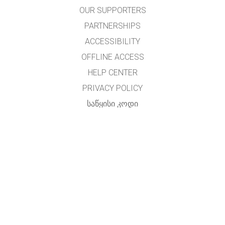
OUR SUPPORTERS
PARTNERSHIPS
ACCESSIBILITY
OFFLINE ACCESS
HELP CENTER
PRIVACY POLICY
ᲡᲐᲬᲧᲘᲡᲘ ᲙᲝᲓᲘ
LICENSING
ᲛᲗᲐᲠᲒᲛᲜᲔᲚᲗᲐᲗᲕᲘᲡ
ᲙᲝᲜᲢᲐᲥᲢᲘ
ქართულენოვანი ადაპტაცია - თეიმურაზ ხუნდაძე.
t.khundadze@gmail.com