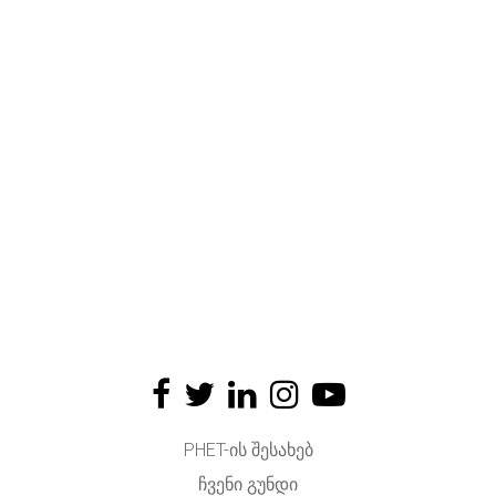
PHET-ᲘᲡ ᲨᲔᲡᲐᲮᲔᲑ
ᲩᲕᲔᲜᲘ ᲒᲣᲜᲓᲘ