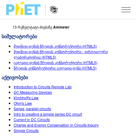
13 რეზულტატი ძიებაზე
Ammeter
Search
the
სიმულატორები
PhET
Website
Website
ᲡᲘᲛᲣᲚᲐᲪᲘᲔᲑᲘ
მუდმივი დენის წრედის კონსტრუქტორი (HTML5)
Navigation
მუდმივი დენის წრედის კონსტრუქტორი - ვირტუალური
All Sims
ლაბორატორია (HTML5)
STUDIO
ცვლადი დენის წრედის კონსტრუქტორი (HTML5)
წრედის კონსტრუქტორი: ცვლადი დენი (HTML5)
ფიზიკა
About Studio
TEACHING
აქტივობები
მათემატიკა
Customizable Sims
აქტივობების ჩამონათვალი
ᲙᲕᲚᲔᲕᲔᲑᲘ
Introduction to Circuits Remote Lab
ქიმია
Start a Free Trial
გააზიარე შენი აქტივობები
DC Measuring Devices
INITIATIVES
Kirchhoff's Law
ბუნებისმეტყველება
Purchase a License
Ohm's Law
Activity Contribution Guidelines
Inclusive Design
ᲨᲔᲡᲕᲚᲐ / ᲠᲔᲒᲘᲡᲢᲠᲐᲪᲘᲐ
Series, parallel circuits
ბიოლოგია
Intro to creating a simple series DC circuit
Virtual Workshops
PhET Global
Current in DC Circuits
ᲨᲔᲡᲕᲚᲐ / ᲠᲔᲒᲘᲡᲢᲠᲐᲪᲘᲐ
Charge and Energy Conservation in Circuits Inquiry
თარგმნილი სიმ-ები
Professional Learning with PhET
Data Fluency
Simple Circuits