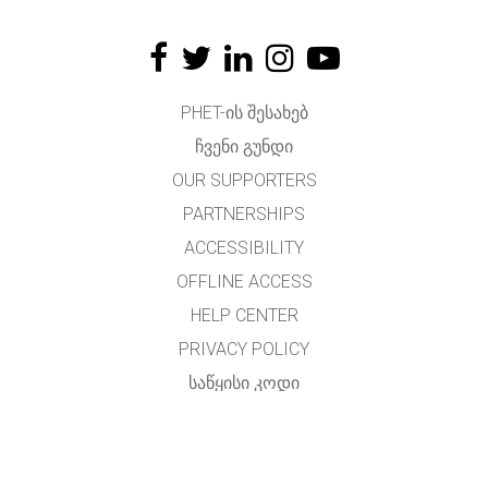
PHET-ᲘᲡ ᲨᲔᲡᲐᲮᲔᲑ
ᲩᲕᲔᲜᲘ ᲒᲣᲜᲓᲘ
OUR SUPPORTERS
PARTNERSHIPS
ACCESSIBILITY
OFFLINE ACCESS
HELP CENTER
PRIVACY POLICY
ᲡᲐᲬᲧᲘᲡᲘ ᲙᲝᲓᲘ
LICENSING
ᲛᲗᲐᲠᲒᲛᲜᲔᲚᲗᲐᲗᲕᲘᲡ
ᲙᲝᲜᲢᲐᲥᲢᲘ