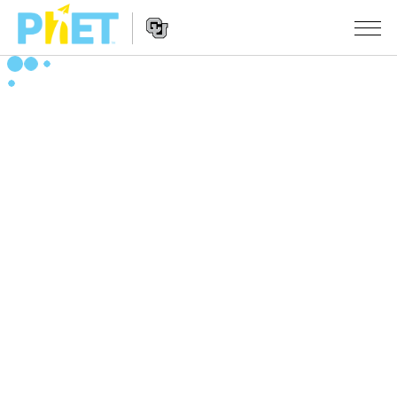
Search
the
PhET
Website
Website
シミュレーション
Navigation
All Sims
STUDIO
物理
About Studio
TEACHING
Customizable Sims
数学
アクティビティ一覧
研究
Start a Free Trial
化学
Contribute an Activity
INITIATIVES
Purchase a License
地球科学
Activity Contribution Guidelines
Inclusive Design
ログイン / 登録
Virtual Workshops
生物
PhET Global
ログイン / 登録
Professional Learning with PhET
翻訳版シミュレーション
Data Fluency