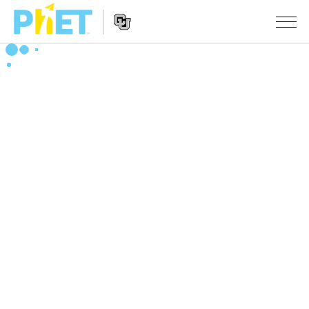
Search
the
PhET
Website
Website
シミュレーション
Navigation
All Sims
STUDIO
物理
About Studio
TEACHING
Customizable Sims
数学
アクティビティ一覧
研究
Start a Free Trial
化学
Contribute an Activity
INITIATIVES
Purchase a License
地球科学
Activity Contribution Guidelines
Inclusive Design
ログイン / 登録
Virtual Workshops
生物
PhET Global
ログイン / 登録
Professional Learning with PhET
翻訳版シミュレーション
Data Fluency