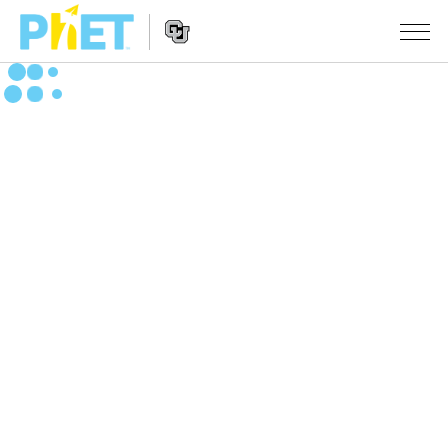
สืบค้น
ภายใน
Website
เว็บไซต์
สถานการณ์จำลอง
Navigation
ของ
PhET
All Sims
STUDIO
About Studio
TEACHING
ฟิสิกส์
Customizable Sims
ค้นหากิจกรรม
งานวิจัย
คณิตศาสตร์
Start a Free Trial
ร่วมแบ่งปันกิจกรรม
INITIATIVES
เคมี
Purchase a License
Activity Contribution Guidelines
Inclusive Design
เข้าสู่ระบบ / สมัครเพื่อเข้าใช้ระบบ
วิทยาศาสตร์ของโลก
Virtual Workshops
PhET Global
ชีววิทยา
เข้าสู่ระบบ / สมัครเพื่อเข้าใช้ระบบ
Professional Learning with PhET
Data Fluency