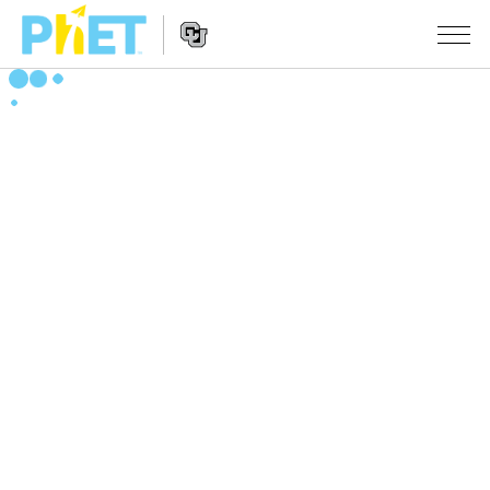
Search
the
PhET
Website
Website
シミュレーション
Navigation
All Sims
STUDIO
物理
About Studio
TEACHING
Customizable Sims
数学
アクティビティ一覧
研究
Start a Free Trial
化学
Contribute an Activity
INITIATIVES
Purchase a License
地球科学
Activity Contribution Guidelines
Inclusive Design
ログイン / 登録
Virtual Workshops
生物
PhET Global
ログイン / 登録
Professional Learning with PhET
翻訳版シミュレーション
Data Fluency