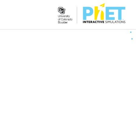
Search
the
PhET
Website