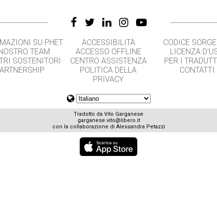
MAZIONI SU PHET
ACCESSIBILITÀ
CODICE SORG
 NOSTRO TEAM
ACCESSO OFFLINE
LICENZA D'U
TRI SOSTENITORI
CENTRO ASSISTENZA
PER I TRADUT
ARTNERSHIP
POLITICA DELLA
CONTATTI
PRIVACY
Tradotto da Vito Garganese
garganese.vito@libero.it
con la collaborazione di Alessandra Petazzi
GET APPS FOR SCHOOLS