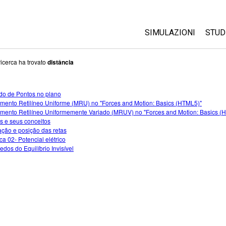
SIMULAZIONI
STUD
Tutte le simulazioni
Abo
ricerca ha trovato
distância
Cus
Fisica
Ini
do de Pontos no plano
Matematica e statist
mento Retilíneo Uniforme (MRU) no "Forces and Motion: Basics (HTML5)"
Acq
Chimica
mento Retilíneo Uniformemente Variado (MRUV) no "Forces and Motion: Basics (
s e seus conceitos
Terra e Spazio
ção e posição das retas
Biologia
ca 02- Potencial elétrico
edos do Equilíbrio Invisível
Simulazione tradotte
Customizable Sims