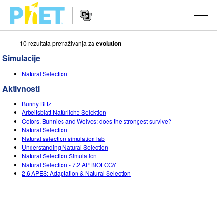
10 rezultata pretraživanja za
evolution
Pretražite
PhET
Simulacije
web
Website
stranicu
SIMULACIJE
Natural Selection
Navigation
Aktivnosti
Sve simulacije
STUDIO
Bunny Blitz
Fizika
About Studio
PODUČAVANJE
Arbeitsblatt Natürliche Selektion
Colors, Bunnies and Wolves: does the strongest survive?
Matematika
Customizable Sims
Pretražite aktivnosti
ISTRAŽIVANJE
Natural Selection
Natural selection simulation lab
Kemija
Start a Free Trial
Podijelite svoje aktivnosti
Understanding Natural Selection
INICIJATIVE
Natural Selection Simulation
Geoznanosti
Purchase a License
Natural Selection - 7.2 AP BIOLOGY
Activity Contribution Guidelines
Inkluzivni dizajn
PRIJAVA / REGISTRACIJA
2.6 APES: Adaptation & Natural Selection
Biologija
Virtual Workshops
PhET Globalno
PRIJAVA / REGISTRACIJA
Prevedene simulacije
Professional Learning with PhET
Data Fluency