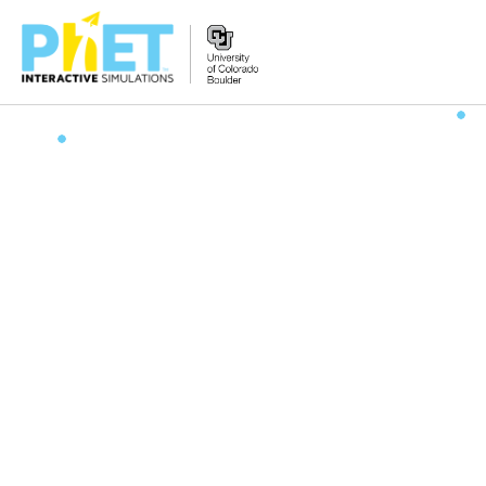
PhET
વેબસાઇટ
શોધો