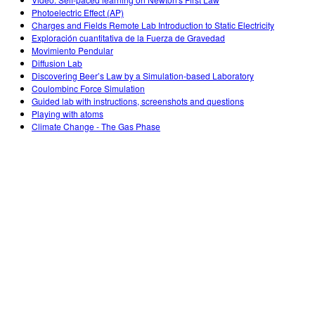
Customizable Sims
Teaching with PhET
STEM એડમાં DEIB
Photoelectric Effect (AP)
Charges and Fields Remote Lab Introduction to Static Electricity
SceneryStack OSE
Exploración cuantitativa de la Fuerza de Gravedad
Movimiento Pendular
Impact Report
Diffusion Lab
Discovering Beer’s Law by a Simulation-based Laboratory
Coulombinc Force Simulation
Guided lab with instructions, screenshots and questions
Playing with atoms
Climate Change - The Gas Phase