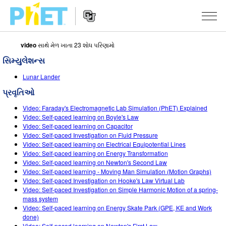
video
સાથે મેળ ખાતા 23 શોધ પરિણામો
PhET
વેબસાઇટ
સિમ્યુલેશન્સ
શોધો
Website
સિમ્યુલેશન્સ
Lunar Lander
Navigation
પ્રવૃતિઓ
બધા સિમ્સ
STUDIO
Video: Faraday's Electromagnetic Lab Simulation (PhET) Explained
ભૌતિકવિજ્ઞાન
About Studio
ભણાવવું
Video: Self-paced learning on Boyle's Law
Video: Self-paced learning on Capacitor
ગણિત
Customizable Sims
એક્ટિવિટીઝ બ્રાઉઝ કરો
સંશોધન
Video: Self-paced Investigation on Fluid Pressure
Video: Self-paced learning on Electrical Equipotential Lines
રસાયણવિજ્ઞાન
Start a Free Trial
તમારી એક્ટિવિટીઝ શેર કરો
Video: Self-paced learning on Energy Transformation
પહેલ
Video: Self-paced learning on Newton's Second Law
અર્થ સાયન્સ
Purchase a License
Video: Self-paced learning - Moving Man Simulation (Motion Graphs)
Activity Contribution Guidelines
ઇંકલુઝિવ ડિઝાઇન
સાઇન ઇન કરો / નોંધણી કરો
Video: Self-paced Investigation on Hooke's Law Virtual Lab
બાયોલોજી
Video: Self-paced Investigation on Simple Harmonic Motion of a spring-
વર્ચ્યુઅલ વર્કશોપ્સ
PhET ગ્લોબલ
mass system
સાઇન ઇન કરો / નોંધણી કરો
Video: Self-paced learning on Energy Skate Park (GPE, KE and Work
ભાષાંતરીત સિમ્સ
Professional Learning with PhET
Data Fluency
done)
Video: Self-paced learning on Newton's First Law