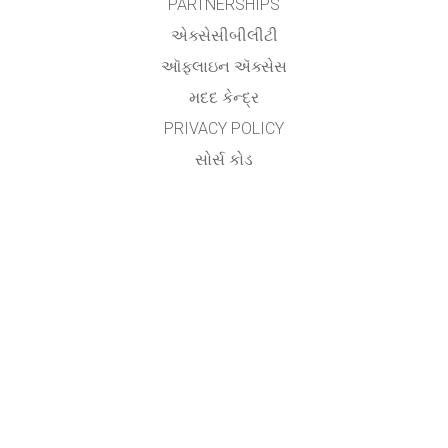
PARTNERSHIPS
એક્સેસીબીલીટી
ઑફલાઇન ઍક્સેસ
મદદ કેન્દ્ર
PRIVACY POLICY
સોર્સ કોડ
લાયસન્સિંગ
ટ્રાન્સલેટર્સ માટે
સંપર્ક
Utsav Yagnik,
Assistant Professor,
Department of Electrical Engineering,
Aditya Silver Oak Institute of Technology,
Silver Oak University,
Ahmedabad.
&
Vishwa Raval
AP Patel Arts & Commerce College,