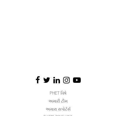
PHET વિષે
અમારી ટીમ
અમારા સપોર્ટર્સ