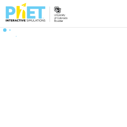
PhET
વેબસાઇટ
શોધો