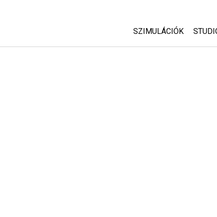
SZIMULÁCIÓK
STUDI
Minden szim
Abou
Cust
Fizika
Start
Matematika
Purc
Kémia
Földtudományok
Biológia
Lefordított szimuláció
Customizable Sims