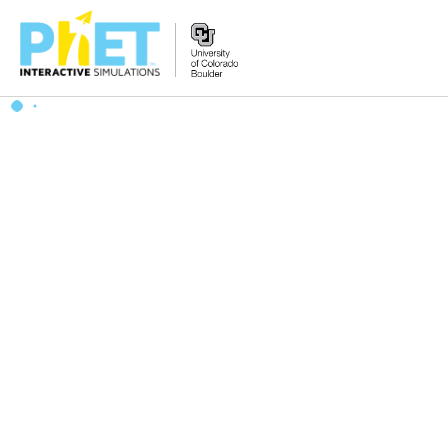
PhET
વેબસાઇટ
શોધો