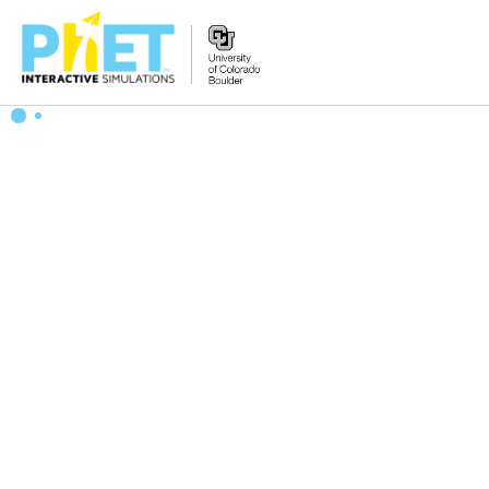
PhET
વેબસાઇટ
શોધો