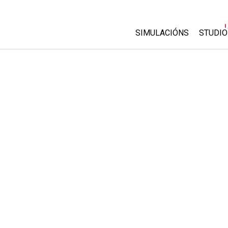
SIMULACIÓNS
STUDIO
All Sims
About
Custo
Física
Start 
Matemáticas
Purch
Química
Ciencias da Terra
Bioloxía
Simulacións traducidas
Customizable Sims