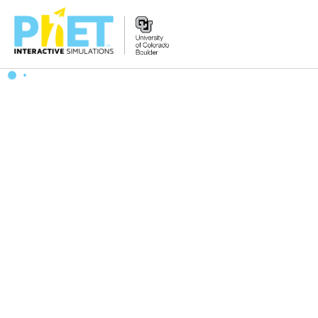
Search
the
PhET
Website