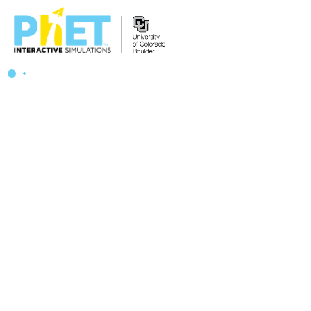
Search
the
PhET
Website