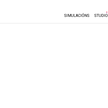
SIMULACIÓNS
STUDIO
All Sims
About
Custo
Física
Start 
Matemáticas
Purch
Química
Ciencias da Terra
Bioloxía
Simulacións traducidas
Customizable Sims