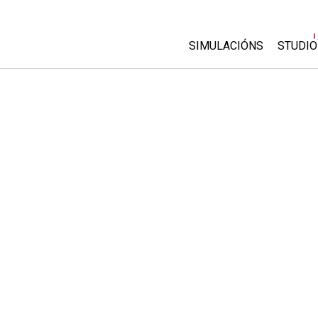
SIMULACIÓNS
STUDIO
All Sims
About
Custo
Física
Start 
Matemáticas
Purch
Química
Ciencias da Terra
Bioloxía
Simulacións traducidas
Customizable Sims