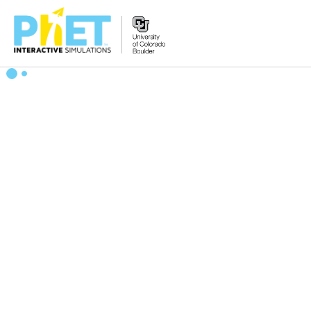
Search
the
PhET
Website