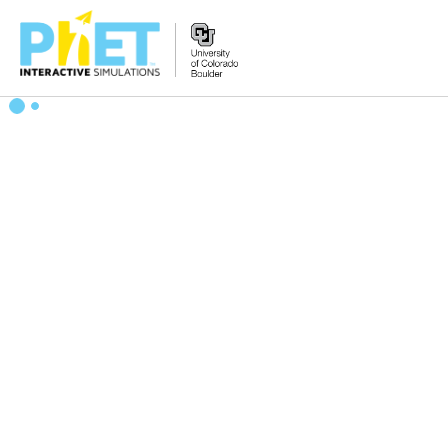
Search
the
PhET
Website