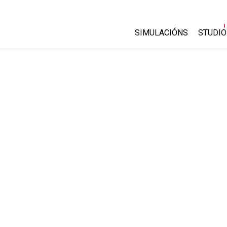
SIMULACIÓNS
STUDIO
All Sims
About
Custo
Física
Start 
Matemáticas
Purch
Química
Ciencias da Terra
Bioloxía
Simulacións traducidas
Customizable Sims