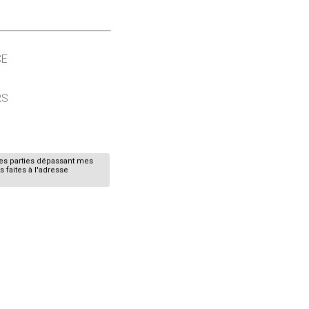
CE
RS
nes parties dépassant mes
 faites à l'adresse