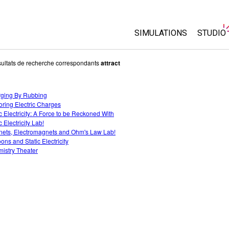
SIMULATIONS
STUDIO
Toutes les simulations
About 
ultats de recherche correspondants
attract
Custo
Physique
Start a
ging By Rubbing
Maths
oring Electric Charges
Purcha
Chimie
ic Electricity: A Force to be Reckoned With
c Electricity Lab!
Sciences de la Terre
ets, Electromagnets and Ohm's Law Lab!
Biologie
ons and Static Electricity
istry Theater
Simulations traduites
Customizable Sims