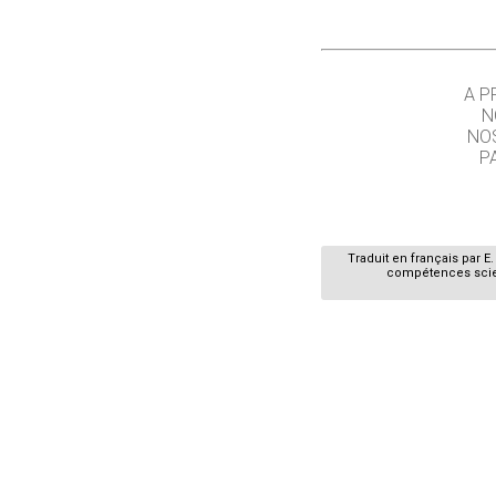
A P
N
NO
P
Traduit en français par 
compétences scient