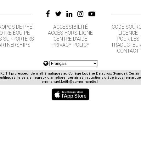
ROPOS DE PHET
ACCESSIBILITÉ
CODE SOUR
OTRE ÉQUIPE
ACCÈS HORS-LIGNE
LICENCE
S SUPPORTERS
CENTRE D'AIDE
POUR LES
ARTNERSHIPS
PRIVACY POLICY
TRADUCTEU
CONTACT
E. KEITH professeur de mathématiques au Collège Eugène Delacroix (France). Certai
ifiques, je serais heureux d'améliorer certaines traductions grâce à vos remarques
emmanuel.keith@ac-normandie.fr
GET APPS FOR SCHOOLS