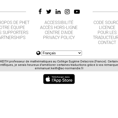
ROPOS DE PHET
ACCESSIBILITÉ
CODE SOUR
OTRE ÉQUIPE
ACCÈS HORS-LIGNE
LICENCE
S SUPPORTERS
CENTRE D'AIDE
POUR LES
ARTNERSHIPS
PRIVACY POLICY
TRADUCTEU
CONTACT
E. KEITH professeur de mathématiques au Collège Eugène Delacroix (France). Certai
ifiques, je serais heureux d'améliorer certaines traductions grâce à vos remarques
emmanuel.keith@ac-normandie.fr
GET APPS FOR SCHOOLS