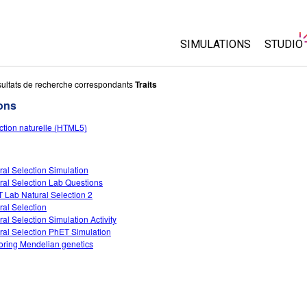
SIMULATIONS
STUDIO
Toutes les simulations
About 
ultats de recherche correspondants
Traits
Custo
ons
Physique
Start a
ction naturelle (HTML5)
Maths
Purcha
Chimie
Sciences de la Terre
ral Selection Simulation
ral Selection Lab Questions
Biologie
 Lab Natural Selection 2
ral Selection
Simulations traduites
ral Selection Simulation Activity
Customizable Sims
ral Selection PhET Simulation
oring Mendelian genetics