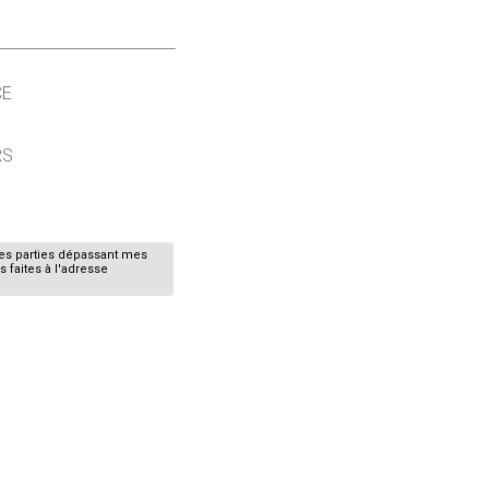
CE
RS
nes parties dépassant mes
 faites à l'adresse