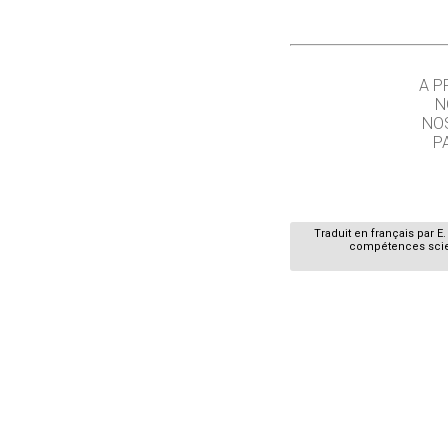
A P
N
NO
P
Traduit en français par 
compétences scient