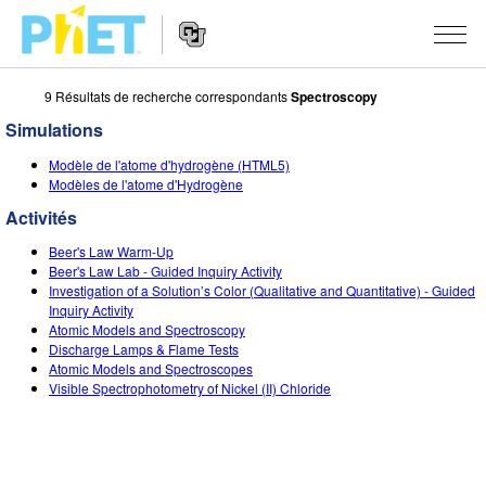
9 Résultats de recherche correspondants
Spectroscopy
Rechercher
sur
Simulations
le
Website
site
SIMULATIONS
Modèle de l'atome d'hydrogène (HTML5)
Navigation
PhET
Modèles de l'atome d'Hydrogène
Toutes les simulations
STUDIO
Activités
Physique
About Studio
ENSEIGNEMENT
Beer's Law Warm-Up
Beer's Law Lab - Guided Inquiry Activity
Maths
Customizable Sims
Parcourir les activités
RECHERCHE
Investigation of a Solution’s Color (Qualitative and Quantitative) - Guided
Inquiry Activity
Chimie
Start a Free Trial
Partager vos activités
Atomic Models and Spectroscopy
INITIATIVES
Discharge Lamps & Flame Tests
Sciences de la Terre
Purchase a License
Atomic Models and Spectroscopes
Activity Contribution Guidelines
Design inclusif
S'IDENTIFIER / S'INSCRIRE
Visible Spectrophotometry of Nickel (II) Chloride
Biologie
Ateliers virtuels
PhET mondial
S'IDENTIFIER / S'INSCRIRE
Simulations traduites
Professional Learning with PhET
Data Fluency