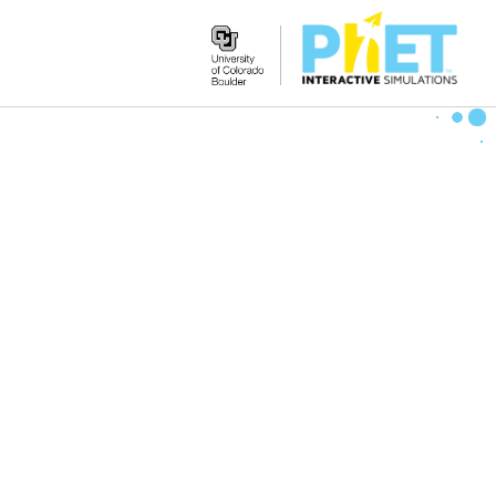
Search
the
PhET
Website