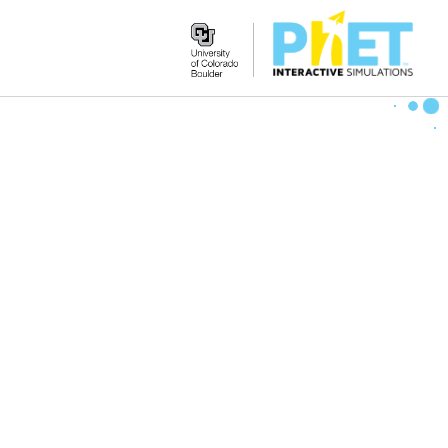
Search
the
PhET
Website