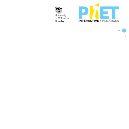
Search
the
PhET
Website