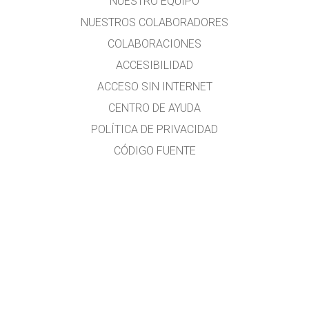
NUESTRO EQUIPO
NUESTROS COLABORADORES
COLABORACIONES
ACCESIBILIDAD
ACCESO SIN INTERNET
CENTRO DE AYUDA
POLÍTICA DE PRIVACIDAD
CÓDIGO FUENTE
LICENCIA
PARA TRADUCTORES
CONTACTO
Traducido al idioma español por
Diana Berenice López Tavares
Investigadora en Física Educativa y formadora docente
Diana.LopezTavares@Colorado.edu
Guanajuato, México