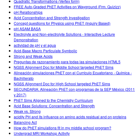
Quadratic Transformations (Vertex form)
FREE Auto-Graded PhET Activities on Wayground (Frm. Quizizz)
pH Relationships
Acid Concentration and Strength Investigation
Concept questions for Physics using PhET (Inquiry Based)
pH ASAM BASA
Electrolyte and Non-electrolyte Solutions - Interactive Lecture
Demonstration
actividad de pH y el agua
Acid-Base Macro Particulate Symbolic
Strong and Weak Acids
Preguntas de razonamiento para todas las simulaciones HTML5
NGSS Alignment Doc for Middle School targeted PhET Sims
Alineación simulaciones PhET con el Currículo Ecuatoriano - Química -
Bachillerato
NGSS Alignment Doc for High School targeted PhET Sims
SECUNDARIA: Alineación PhET con programas de la SEP México (2011
y 2017)
PhET Sims Aligned to the Chemistry Curriculum
Acid Base Solutions: Concentration and Strength
Weak vs. Strong
acidity PH and its influance on amino acids residual and on proteins
Balancing Act
How do PhET simulations fit in my middle school program?
Undergrad MRI Workshop Activity