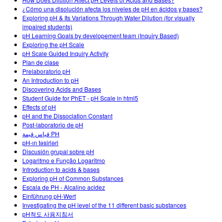
Customizable Sims
Enseñando con PhET
DEIB en Educación STEM
¿Cómo una disolución afecta los niveles de pH en ácidos y bases?
Exploring pH & Its Variations Through Water Dilution (for visually
SceneryStack OSE
impaired students)
pH Learning Goals by developement team (Inquiry Based)
Reporte de Impacto
Exploring the pH Scale
pH Scale Guided Inquiry Activity
Plan de clase
Prelaboratorio pH
An Introduction to pH
Discovering Acids and Bases
Student Guide for PhET - pH Scale in html5
Effects of pH
pH and the Dissociation Constant
Post-laboratorio de pH
قياس قيمة PH
pH-ın təsirləri
Discusión grupal sobre pH
Logaritmo e Função Logaritmo
Introduction to acids & bases
Exploring pH of Common Substances
Escala de PH - Alcalino acidez
Einführung pH-Wert
Investigating the pH level of the 11 different basic substances
pH척도 사용지침서