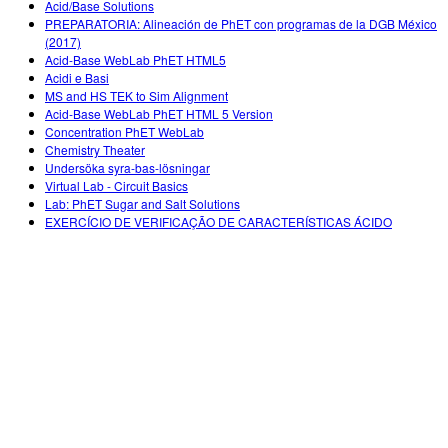
Acid/Base Solutions
PREPARATORIA: Alineación de PhET con programas de la DGB México
(2017)
Acid-Base WebLab PhET HTML5
Acidi e Basi
MS and HS TEK to Sim Alignment
Acid-Base WebLab PhET HTML 5 Version
Concentration PhET WebLab
Chemistry Theater
Undersöka syra-bas-lösningar
Virtual Lab - Circuit Basics
Lab: PhET Sugar and Salt Solutions
EXERCÍCIO DE VERIFICAÇÃO DE CARACTERÍSTICAS ÁCIDO