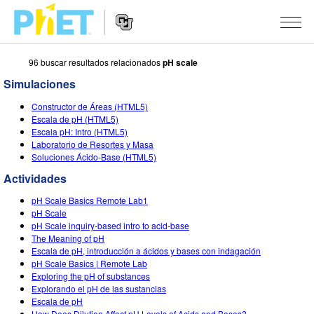
96 buscar resultados relacionados
pH scale
Buscar
en
Simulaciones
el
Navegación
sitio
SIMULACIONES
Constructor de Áreas (HTML5)
de
web
Escala de pH (HTML5)
Sitio
de
Todas las Simulaciones
Escala pH: Intro (HTML5)
STUDIO
Web
PhET
Laboratorio de Resortes y Masa
Soluciones Ácido-Base (HTML5)
Física
About Studio
ENSEÑANZA
Actividades
Matemáticas y Estadísticas
Customizable Sims
Actividades
INVESTIGACIONES
pH Scale Basics Remote Lab1
Química
Comienza una prueba gratuita
Comparte tus Actividades
pH Scale
INICIATIVAS
pH Scale inquiry-based intro to acid-base
Tierra y Espacio
Comprar una licencia
The Meaning of pH
Guía para el Envío de Actividades
Diseño Inclusivo
INGRESAR / REGISTRARSE
Escala de pH, introducción a ácidos y bases con indagación
Biología
pH Scale Basics | Remote Lab
Talleres Virtuales
PhET Global
Exploring the pH of substances
INGRESAR / REGISTRARSE
Explorando el pH de las sustancias
Simulaciones Traducidas
Aprendizaje Profesional con PhET
Data Fluency
Escala de pH
How Does Dilution Affect pH Levels of Acids and Bases?