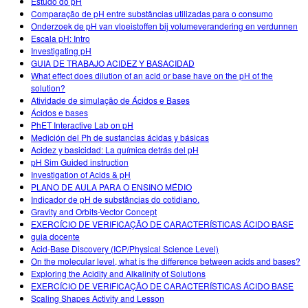
Estudo do pH
Comparação de pH entre substâncias utilizadas para o consumo
Onderzoek de pH van vloeistoffen bij volumeverandering en verdunnen
Escala pH: Intro
Investigating pH
GUIA DE TRABAJO ACIDEZ Y BASACIDAD
What effect does dilution of an acid or base have on the pH of the
solution?
Atividade de simulação de Ácidos e Bases
Ácidos e bases
PhET Interactive Lab on pH
Medición del Ph de sustancias ácidas y básicas
Acidez y basicidad: La química detrás del pH
pH Sim Guided instruction
Investigation of Acids & pH
PLANO DE AULA PARA O ENSINO MÉDIO
Indicador de pH de substâncias do cotidiano.
Gravity and Orbits-Vector Concept
EXERCÍCIO DE VERIFICAÇÃO DE CARACTERÍSTICAS ÁCIDO BASE
guia docente
Acid-Base Discovery (ICP/Physical Science Level)
On the molecular level, what is the difference between acids and bases?
Exploring the Acidity and Alkalinity of Solutions
EXERCÍCIO DE VERIFICAÇÃO DE CARACTERÍSTICAS ÁCIDO BASE
Scaling Shapes Activity and Lesson