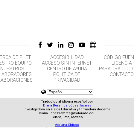
ERCA DE PHET
ACCESIBILIDAD
CÓDIGO FUEN
ESTRO EQUIPO
ACCESO SIN INTERNET
LICENCIA
NUESTROS
CENTRO DE AYUDA
PARA TRADUCT
LABORADORES
POLÍTICA DE
CONTACTO
LABORACIONES
PRIVACIDAD
Traducido al idioma español por
Diana Berenice López Tavares
Investigadora en Física Educativa y formadora docente
Diana.LopezTavares@Colorado.edu
Guanajuato, México
Adriana Chisco
Traductora Profesional - Universitat Rovira i Virgili, España
Bogotá, Colombia