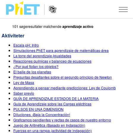
101 søgeresultater matchende
aprendizaje activo
Søg
PhET-
Aktiviteter
hjemmesiden
Hjemmeside
SIMULERINGER
Escala pH: Intro
navigation
Simulaciones PhET para aprendizaje de matemáticas-área
Alle simuleringer
La torre del aprendizaje-Igualdades
STUDIO
Reacciones químicas y balanceo de ecuaciones
¿Por qué flotan los objetos?
Fysik
About Studio
UNDERVISNING
El baile de los planetas
Preguntas desafiantes sobre el segundo principio de Newton
Matematik og statistik
Customizable Sims
Aktiviteter
METODE
Ley de Masa
Aprendiendo a pensar mediante predicciones: Ley de Coulomb
Kemi
Start a Free Trial
Bidrag med din aktivitet
INITIATIVER
Saber previo
GUÍA DE APRENDIZAJE ESTADOS DE LA MATERIA
Jord og rum
Purchase a License
Retningslinjer for aktivitetsbidrag
Inkluderende design
TILMELD / REGISTRÉR
Guía de Aprendizaje sobre las Cargas eléctricas
PULSOS EN UNA DIMENSION
Biologi
Virtuelle workshops
PhET Global
Diluciones. ¡Baja la Concentración!
Graficamos pendientes y rectas de casos de nuestro entorno
TILMELD / REGISTRÉR
Oversatte simuleringer
Professional Learning with PhET
Data Fluency
Juego de Aritmética (Basado en Indagación)
Fuerzas en una rampa (actividad de indagación)