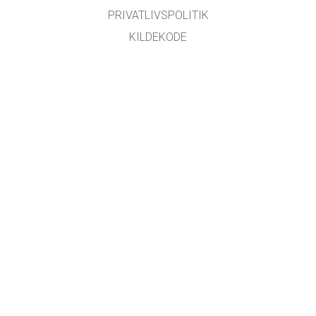
PRIVATLIVSPOLITIK
KILDEKODE
LICENSER
FOR OVERSÆTTERE
KONTAKT
GET APPS FOR SCHOOLS