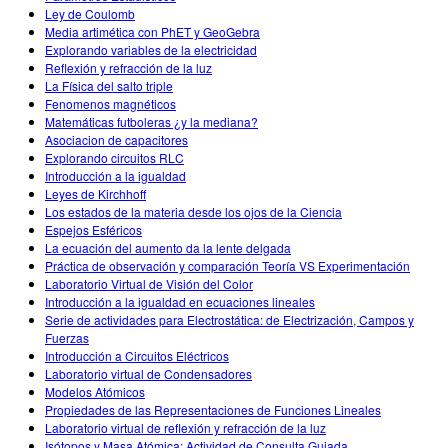
Ley de Coulomb
Media artimética con PhET y GeoGebra
Explorando variables de la electricidad
Reflexión y refracción de la luz
La Física del salto triple
Fenomenos magnéticos
Matemáticas futboleras ¿y la mediana?
Asociacion de capacitores
Explorando circuitos RLC
Introducción a la igualdad
Leyes de Kirchhoff
Los estados de la materia desde los ojos de la Ciencia
Espejos Esféricos
La ecuación del aumento da la lente delgada
Práctica de observación y comparación Teoría VS Experimentación
Laboratorio Virtual de Visión del Color
Introducción a la igualdad en ecuaciones lineales
Serie de actividades para Electrostática: de Electrización, Campos y
Fuerzas
Introducción a Circuitos Eléctricos
Laboratorio virtual de Condensadores
Modelos Atómicos
Propiedades de las Representaciones de Funciones Lineales
Laboratorio virtual de reflexión y refracción de la luz
Isótopos y Masa Atómica: Actividad de Consulta Guiada