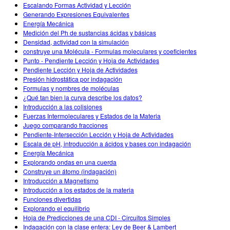
Customizable Sims
Teaching with PhET
Escalando Formas Actividad y Lección
DEIB i STEM uddannelse
Generando Expresiones Equivalentes
Energía Mecánica
SceneryStack OSE
Medición del Ph de sustancias ácidas y básicas
Densidad, actividad con la simulación
Indvirkningsrapport
construye una Molécula - Formulas moleculares y coeficientes
Punto - Pendiente Lección y Hoja de Actividades
Pendiente Lección y Hoja de Actividades
Presión hidrostática por indagación
Formulas y nombres de moléculas
¿Qué tan bien la curva describe los datos?
Introducción a las colisiones
Fuerzas Intermoleculares y Estados de la Materia
Juego comparando fracciones
Pendiente-Intersección Lección y Hoja de Actividades
Escala de pH, introducción a ácidos y bases con indagación
Energía Mecánica
Explorando ondas en una cuerda
Construye un átomo (indagación)
Introducción a Magnetismo
Introducción a los estados de la materia
Funciones divertidas
Explorando el equilibrio
Hoja de Predicciones de una CDI - Circuitos Simples
Indagación con la clase entera: Ley de Beer & Lambert