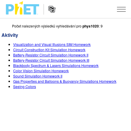
Počet nalezených výsledků vyhledávání pro
phys1020
: 9
Vyhledávání
na
Aktivity
webu
Website
PhET
SIMULACE
Visualization and Visual Illusions SIM Homework
Navigation
Circuit Construction Kit Simulation Homework
Všechny simulace
Battery-Resistor Circuit Simulation Homework II
STUDIO
Battery-Resistor Circuit Simulation Homework III
Blackbody Spectrum & Lasers Simulations Homework
Fyzika
About Studio
VÝUKA
Color Vision Simulation Homework
Sound Simulation Homework II
Matematika
Customizable Sims
Procházet materiály
VÝZKUM
Gas Properties and Balloons & Buoyancy Simulations Homework
Seeing Colors
Chemie
Start a Free Trial
Sdílejte své aktivity
INICIATIVY
Přírodověda
Purchase a License
Activity Contribution Guidelines
Inkluzivní design
PŘIHLÁSIT SE / REGISTROVAT
Biologie
Virtuální dílny
PhET Global
PŘIHLÁSIT SE / REGISTROVAT
Přeložené simulace
Professional Learning with PhET
Data Fluency