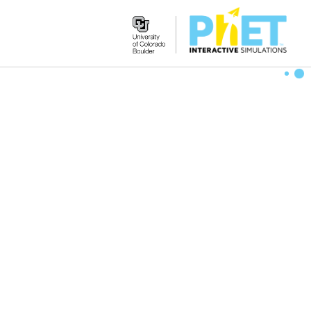
Search
the
PhET
Website